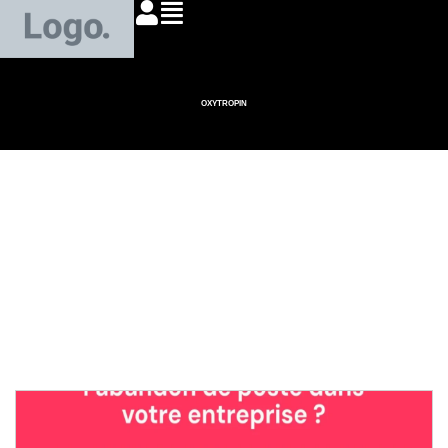
OXYTROPIN
Abandon de poste en
cdd : ce que dit la loi
et quelles
conséquences pour le
salarié