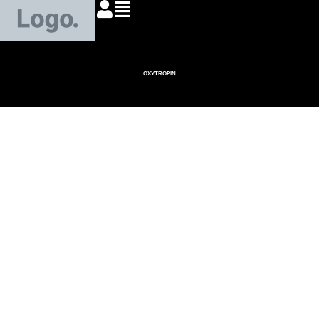
OXYTROPIN
Comment devenir
conseiller en
insertion
professionnelle :
parcours et
formations à
connaître