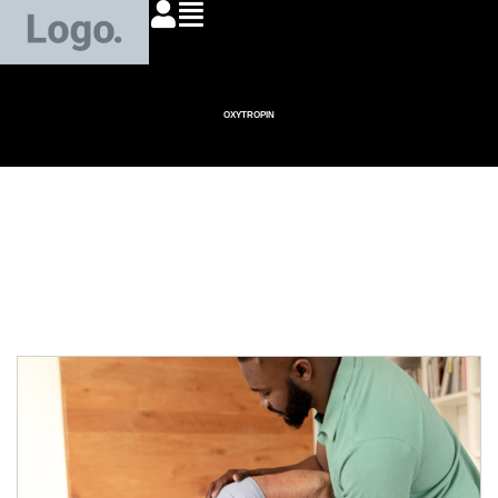
OXYTROPIN
Kiné : tout savoir sur
le métier et ses
perspectives