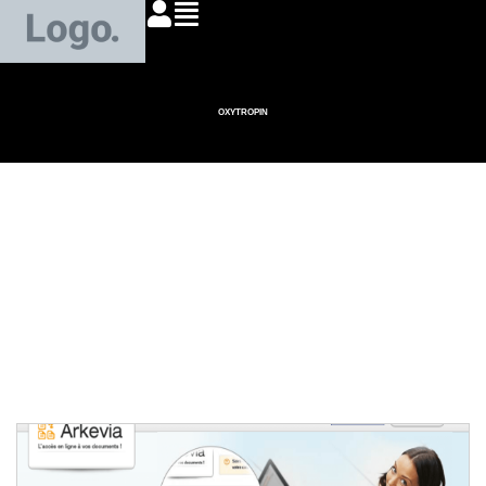
OXYTROPIN
Comprendre my
arkevia fiche de paie :
fonctionnalités et
avantages pour les
salariés