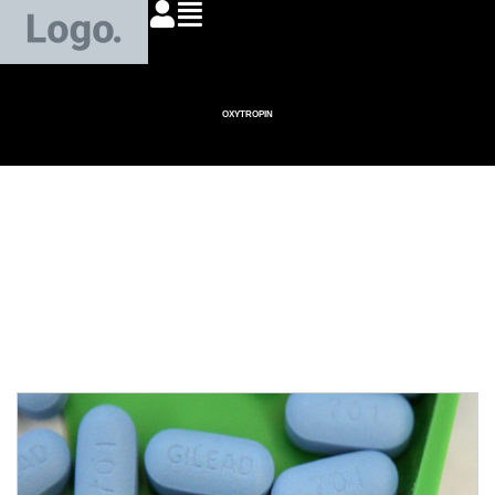
OXYTROPIN
Oxytropin legal : tout
ce qu’il faut savoir
avant d’acheter en
toute sécurité