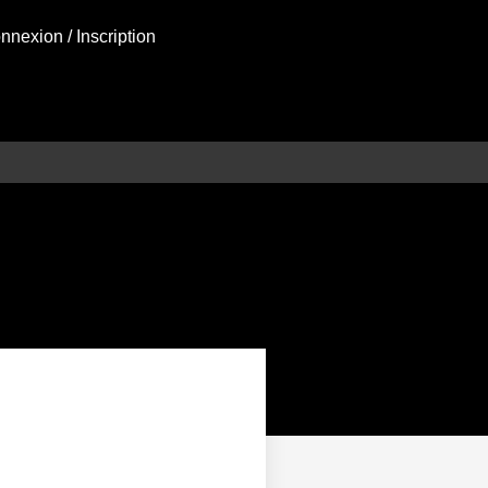
nnexion / Inscription
omplet
on