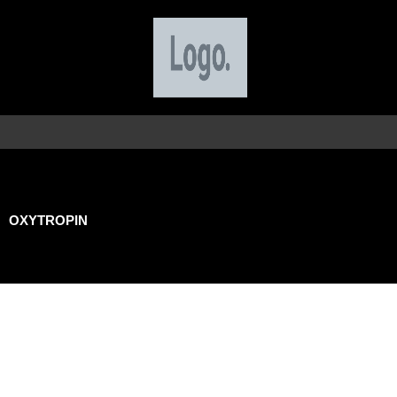
OXYTROPIN
travailler en
pour réus