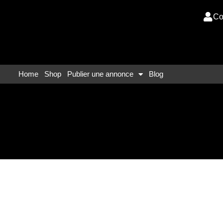
Co
Home
Shop
Publier une annonce
Blog
 Espagne : guide c
sir son expatriati